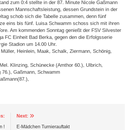
stand zum 0:4 stellte in der 87. Minute Nicole Gaßmann
ossenen Mannschaftsleistung, dessen Grundstein in der
eltag schob sich die Tabelle zusammen, denn fünf
tze eins bis fünf. Luisa Schwamm schoss sich mit ihren
(8) Tore. Am kommenden Sonntag genießt der FSV Silvester
ga FC Einheit Bad Berka, gegen den die Erfolgsserie
rgie Stadion um 14.00 Uhr.
 Müller, Heinlein, Maak, Schalk, Ziermann, Schönig,
 Mel. Klinzing, Schünecke (Amthor 60.), Ulbrich,
ing 76.), Gaßmann, Schwamm
Gaßmann(87.),
s:
Next:
n !
E-Mädchen Turnierauftakt