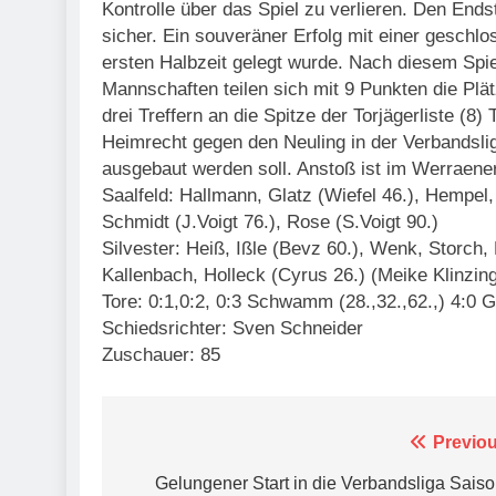
Kontrolle über das Spiel zu verlieren. Den End
sicher. Ein souveräner Erfolg mit einer geschl
ersten Halbzeit gelegt wurde. Nach diesem Spi
Mannschaften teilen sich mit 9 Punkten die Plä
drei Treffern an die Spitze der Torjägerliste 
Heimrecht gegen den Neuling in der Verbandsli
ausgebaut werden soll. Anstoß ist im Werraene
Saalfeld: Hallmann, Glatz (Wiefel 46.), Hempel,
Schmidt (J.Voigt 76.), Rose (S.Voigt 90.)
Silvester: Heiß, Ißle (Bevz 60.), Wenk, Storch,
Kallenbach, Holleck (Cyrus 26.) (Meike Klinz
Tore: 0:1,0:2, 0:3 Schwamm (28.,32.,62.,) 4:0 
Schiedsrichter: Sven Schneider
Zuschauer: 85
Beitragsnavigation
Previou
Gelungener Start in die Verbandsliga Saiso