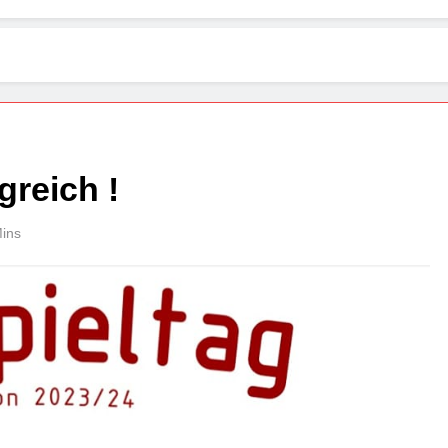
greich !
ins