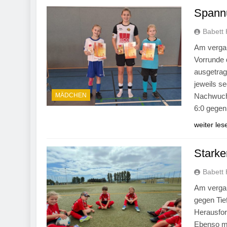
Spannu
Babett 
Am vergan
Vorrunde 
ausgetrag
jeweils s
MÄDCHEN
Nachwuchs
6:0 gegen
weiter les
Starke
Babett 
Am vergan
gegen Tie
Herausfor
Ebenso mu