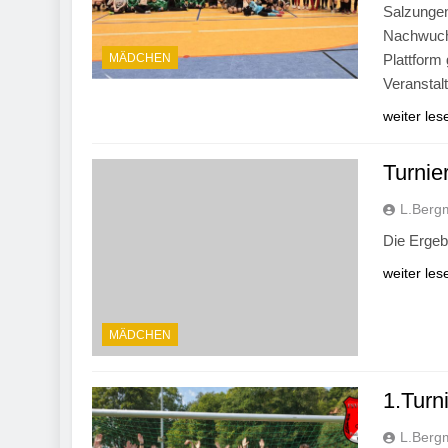
Salzungen
Nachwuchs
MÄDCHEN
Plattform
Veranstal
weiter les
Turnie
L.Berg
Die Ergeb
weiter les
MÄDCHEN
1.Turn
L.Berg