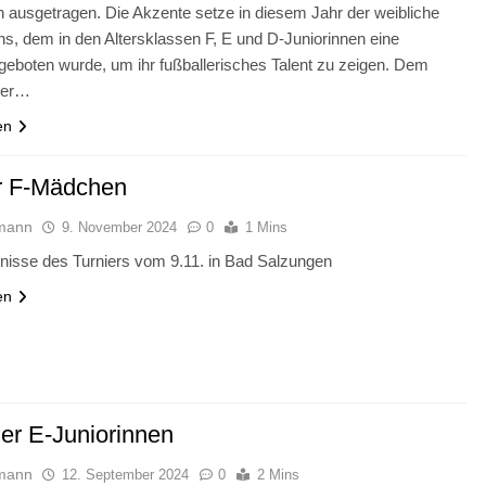
 ausgetragen. Die Akzente setze in diesem Jahr der weibliche
, dem in den Altersklassen F, E und D-Juniorinnen eine
 geboten wurde, um ihr fußballerisches Talent zu zeigen. Dem
ter…
en
r F-Mädchen
mann
9. November 2024
0
1 Mins
nisse des Turniers vom 9.11. in Bad Salzungen
en
ier E-Juniorinnen
mann
12. September 2024
0
2 Mins