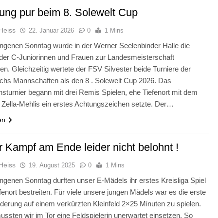
ng pur beim 8. Solewelt Cup
Heiss
22. Januar 2026
0
1 Mins
genen Sonntag wurde in der Werner Seelenbinder Halle die
der C-Juniorinnen und Frauen zur Landesmeisterschaft
en. Gleichzeitig wertete der FSV Silvester beide Turniere der
echs Mannschaften als den 8 . Solewelt Cup 2026. Das
turnier begann mit drei Remis Spielen, ehe Tiefenort mit dem
 Zella-Mehlis ein erstes Achtungszeichen setzte. Der…
en
r Kampf am Ende leider nicht belohnt !
Heiss
19. August 2025
0
1 Mins
genen Sonntag durften unser E-Mädels ihr erstes Kreisliga Spiel
fenort bestreiten. Für viele unsere jungen Mädels war es die erste
derung auf einem verkürzten Kleinfeld 2×25 Minuten zu spielen.
ssten wir im Tor eine Feldspielerin unerwartet einsetzen. So