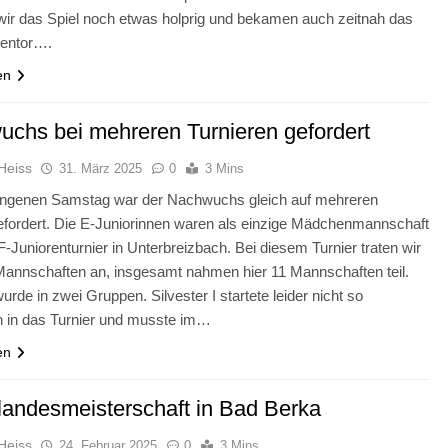
 wir das Spiel noch etwas holprig und bekamen auch zeitnah das
gentor….
en
chs bei mehreren Turnieren gefordert
Heiss
31. März 2025
0
3 Mins
ngenen Samstag war der Nachwuchs gleich auf mehreren
efordert. Die E-Juniorinnen waren als einzige Mädchenmannschaft
F-Juniorenturnier in Unterbreizbach. Bei diesem Turnier traten wir
Mannschaften an, insgesamt nahmen hier 11 Mannschaften teil.
urde in zwei Gruppen. Silvester I startete leider nicht so
ch in das Turnier und musste im…
en
landesmeisterschaft in Bad Berka
Heiss
24. Februar 2025
0
3 Mins