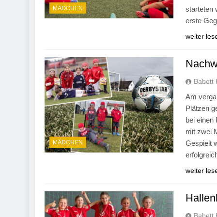
MÄDCHEN
starteten
erste Ge
weiter les
Nachwu
Babett 
Am verga
Plätzen g
bei einen 
mit zwei 
MÄDCHEN
Gespielt w
erfolgrei
weiter les
Hallen
Babett 