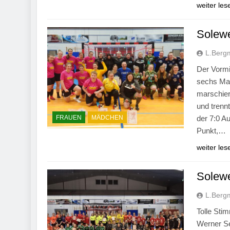
weiter les
Solewe
L.Berg
Der Vormi
sechs Man
marschier
und trenn
FRAUEN
MÄDCHEN
der 7:0 A
Punkt,…
weiter les
Solewe
L.Berg
Tolle Sti
Werner Se