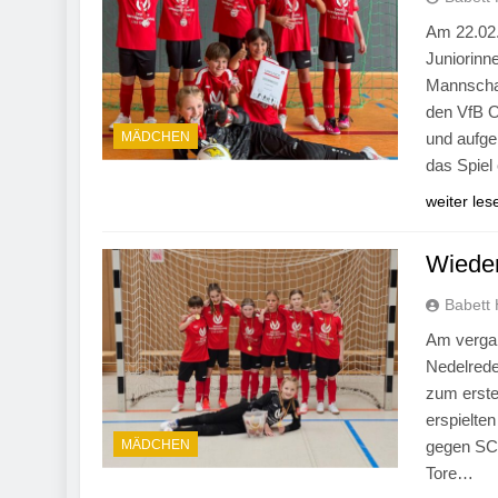
Am 22.02.
Juniorinn
Mannschaf
den VfB O
MÄDCHEN
und aufge
das Spiel
weiter les
Wieder
Babett 
Am vergan
Nedelrede
zum erste
erspielten
MÄDCHEN
gegen SC 
Tore…