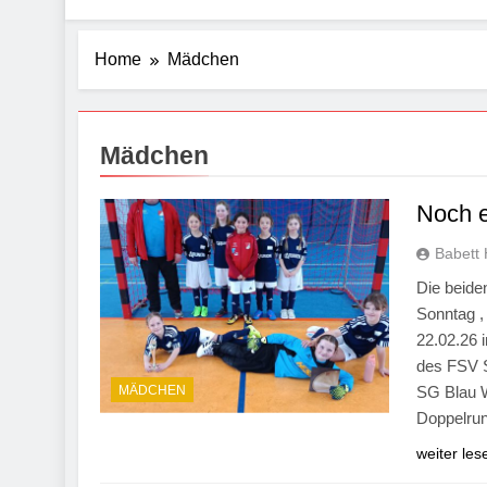
Home
Mädchen
Mädchen
Noch e
Babett 
Die beide
Sonntag ,
22.02.26 
des FSV S
MÄDCHEN
SG Blau W
Doppelrun
weiter les