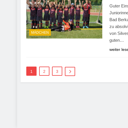
Guter Eins
Juniorinn
Bad Berka
zu absolv
MÄDCHEN
von Silve
guten…
weiter les
1
2
3