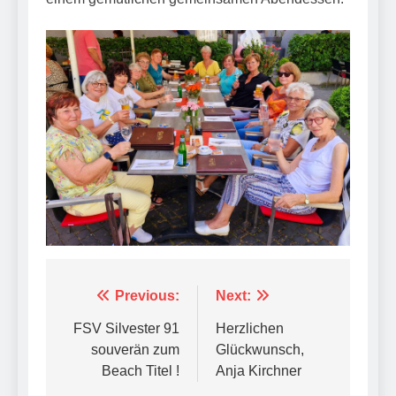
Beitragsnavigation
Previous:
Next:
FSV Silvester 91
Herzlichen
souverän zum
Glückwunsch,
Beach Titel !
Anja Kirchner