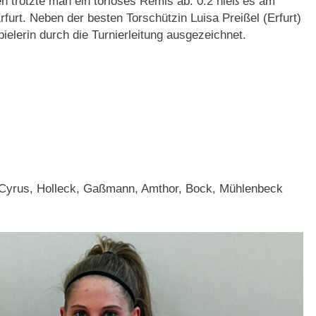
 trotzte man ein torloses Remis ab. 0:2 hieß es am
urt. Neben der besten Torschützin Luisa Preißel (Erfurt)
ielerin durch die Turnierleitung ausgezeichnet.
, Cyrus, Holleck, Gaßmann, Amthor, Bock, Mühlenbeck