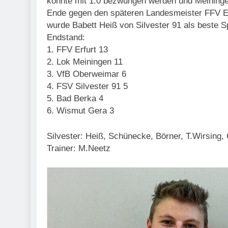
könnte mit 1:0 bezwungen werden und Meiningen
Ende gegen den späteren Landesmeister FFV Erf
wurde Babett Heiß von Silvester 91 als beste Sp
Endstand:
1.⁠ ⁠FFV Erfurt 13
2.⁠ ⁠Lok Meiningen 11
3.⁠ ⁠VfB Oberweimar 6
4.⁠ ⁠FSV Silvester 91 5
5.⁠ ⁠Bad Berka 4
6.⁠ ⁠Wismut Gera 3
Silvester: Heiß, Schünecke, Börner, T.Wirsing
Trainer: M.Neetz