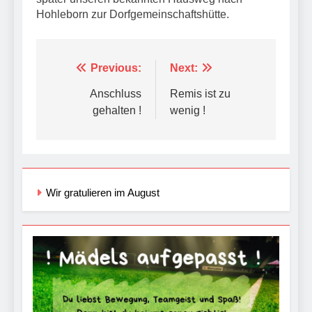
Hohleborn zur Dorfgemeinschaftshütte.
Beitragsnavigation
Previous:
Next:
Anschluss
Remis ist zu
gehalten !
wenig !
Wir gratulieren im August