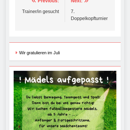
Beitragsnavigation
Previous:
Next:
Trainer/in gesucht
7.
Doppelkopfturnier
Wir gratulieren im Juli